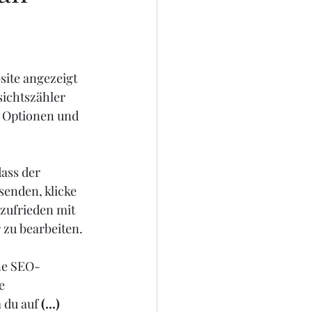
site angezeigt 
ichtszähler 
 Optionen und 
dass der 
senden, klicke 
zufrieden mit 
 zu bearbeiten. 
ine SEO-
e 
 du auf 
(...)